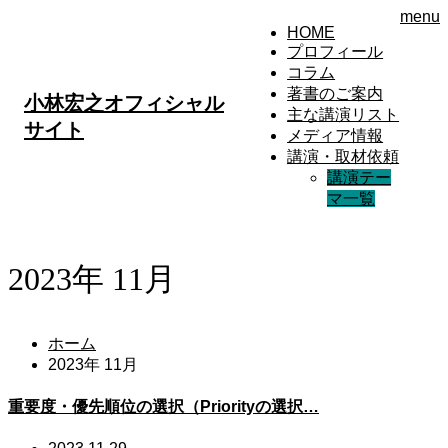
menu
HOME
プロフィール
コラム
著書のご案内
小林宏之オフィシャル
主な講演リスト
サイト
メディア情報
講演・取材依頼
講演テー
マ一覧
2023年 11月
ホーム
2023年 11月
重要度・優先順位の選択（Priorityの選択…