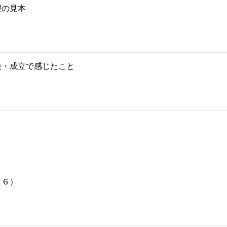
理の見本
決・成立で感じたこと
（６）