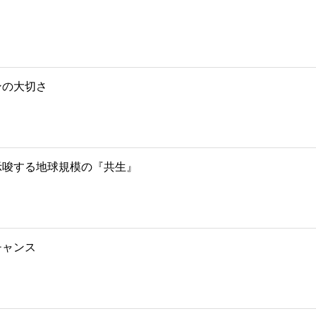
ンの大切さ
示唆する地球規模の『共生』
チャンス