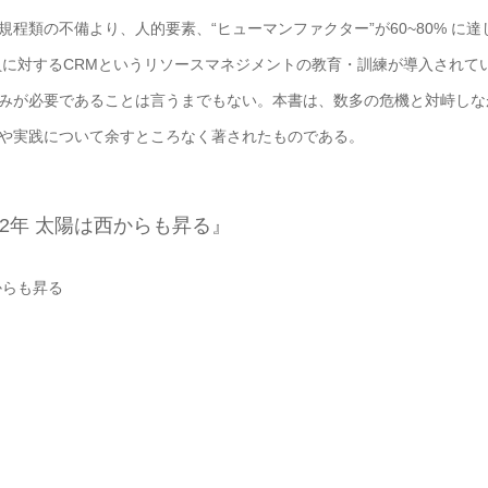
類の不備より、人的要素、“ヒューマンファクター”が60~80% に達
員に対するCRMというリソースマネジメントの教育・訓練が導入されて
みが必要であることは言うまでもない。本書は、数多の危機と対峙しな
や実践について余すところなく著されたものである。
42年 太陽は西からも昇る
』