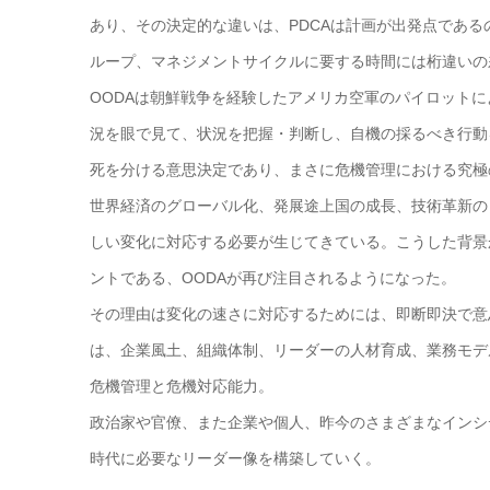
あり、その決定的な違いは、PDCAは計画が出発点であるの
ループ、マネジメントサイクルに要する時間には桁違いの
OODAは朝鮮戦争を経験したアメリカ空軍のパイロット
況を眼で見て、状況を把握・判断し、自機の採るべき行動
死を分ける意思決定であり、まさに危機管理における究極
世界経済のグローバル化、発展途上国の成長、技術革新の
しい変化に対応する必要が生じてきている。こうした背景
ントである、OODAが再び注目されるようになった。
その理由は変化の速さに対応するためには、即断即決で意
は、企業風土、組織体制、リーダーの人材育成、業務モデ
危機管理と危機対応能力。
政治家や官僚、また企業や個人、昨今のさまざまなインシ
時代に必要なリーダー像を構築していく。