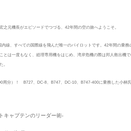
宏之元機長がエピソードでつづる、42年間の空の旅へようこそ。
な国内線、すべての国際線を飛んだ唯一のパイロットです。42年間の乗務
ことは一度もなく、総理専用機をはじめ、湾岸危機の際は邦人救出機で
た。
分）！ B727、DC-8、B747、DC-10、B747-400に乗務した小林
トキャプテンのリーダー術-