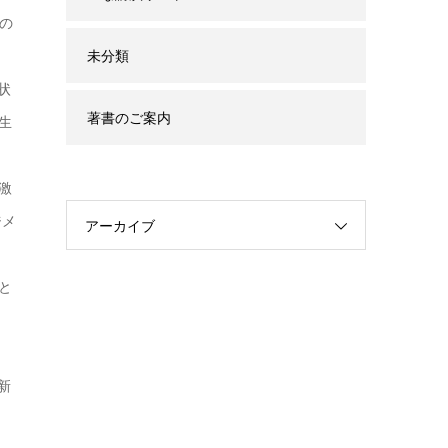
連の
未分類
状
著書のご案内
生
激
ジメ
アーカイブ
と
新