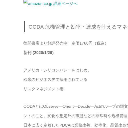
OODA 危機管理と効率・達成を叶えるマ
徳間書店より好評発売中 定価1760円（税込）
新刊 (2020/1/29)
アメリカ・シリコンバレーをはじめ、
欧米のビジネス界で採用されている
リスクマネジメント術!
OODAとはObserve―Orient―Decide―Act
ントのこと。変化や想定外の事態などの非常時や危機管理
日本に広く定着したPDCAは業務改善、効率化、品質改