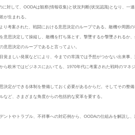
に対して、OODAは観察(情報収集)と状況判断(状況認識)となり、一
差が生まれる。
により考案された、戦闘における意思決定のループである。敵機や周囲の
を意思決定して操縦し、敵機を打ち落とす。撃墜するか撃墜されるか、
の意思決定のループであると言ってよい。
目覚ましい発展などにより、今までの常識では予想がつかない出来事、
から欧米ではビジネスにおいても、1970年代に考案された戦時のマネ
思決定ができる体制を整備しておく必要があるからだ。そしてその整備
ルなど、さまざまな角度からの包括的な変革を要する。
デントやトラブル、不祥事への対応例から、OODAの仕組みを解説し、