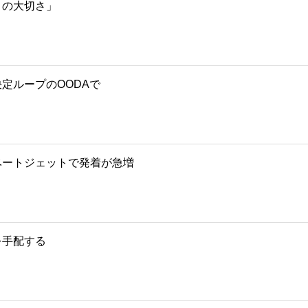
との大切さ」
定ループのOODAで
ベートジェットで発着が急増
を手配する