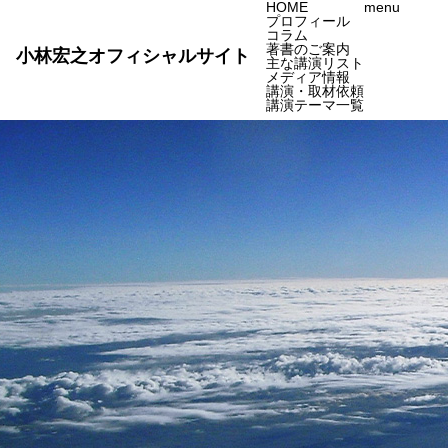
HOME
menu
プロフィール
コラム
著書のご案内
小林宏之オフィシャルサイト
主な講演リスト
メディア情報
講演・取材依頼
講演テーマ一覧