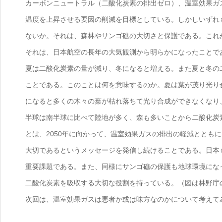
カーボンニュートラル（二酸化炭素の排出ゼロ）、温室効果ガ
温度を上昇させる要因の削減を目標としている。しかしいずれ
ないか。それは、森林やサンゴ礁の大切さと保護である。これ
それは、日本航空の長年の大気観測から明らかになったことで
夏は二酸化炭素の量が減り、冬になると増える。また夏と冬の
ことである。このことは何を意味するのか。夏は葉が茂り光り
になると多くの木々の葉が枯れ落ちて光り合成ができなくなり
半球は南半球に比べて陸地が多く、森も多いことから二酸化炭
とは、2050年に向かって、温室効果ガスの排出の軽減ととも
大切であるというメッセージを発信し続けることである。日本
重要課題である。また、同様にサンゴ礁の保護も地球環境にな
二酸化炭素を吸収する大切な役割を持っている。（図は林野庁
次回は、温室効果ガスは悪者か或は味方なのかについて考えて