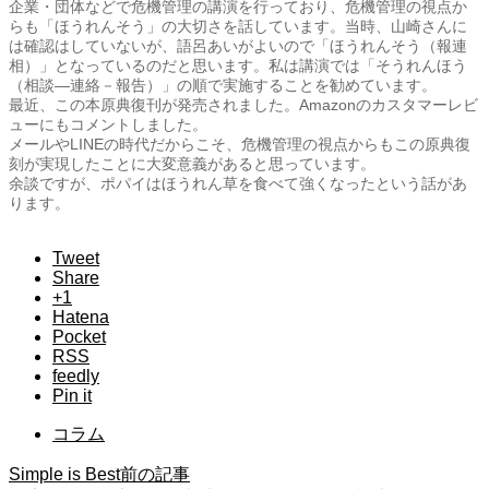
企業・団体などで危機管理の講演を行っており、危機管理の視点か
らも「ほうれんそう」の大切さを話しています。当時、山崎さんに
は確認はしていないが、語呂あいがよいので「ほうれんそう（報連
相）」となっているのだと思います。私は講演では「そうれんほう
（相談―連絡－報告）」の順で実施することを勧めています。
最近、この本原典復刊が発売されました。Amazonのカスタマーレビ
ューにもコメントしました。
メールやLINEの時代だからこそ、危機管理の視点からもこの原典復
刻が実現したことに大変意義があると思っています。
余談ですが、ポパイはほうれん草を食べて強くなったという話があ
ります。
Tweet
Share
+1
Hatena
Pocket
RSS
feedly
Pin it
コラム
Simple is Best
前の記事