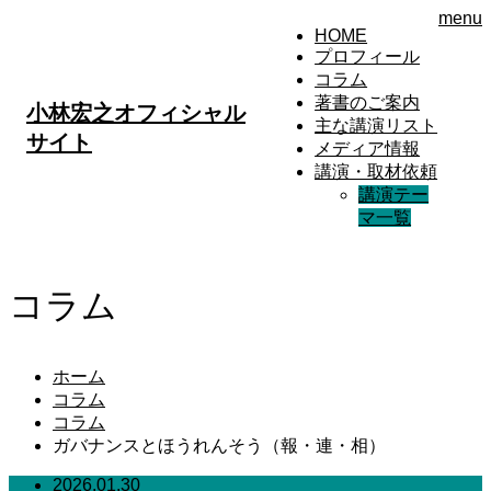
menu
HOME
プロフィール
コラム
著書のご案内
小林宏之オフィシャル
主な講演リスト
サイト
メディア情報
講演・取材依頼
講演テー
マ一覧
コラム
ホーム
コラム
コラム
ガバナンスとほうれんそう（報・連・相）
2026.01.30