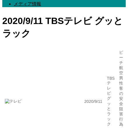
メディア情報
2020/9/11 TBSテレビ グッと
ラック
ピ
ー
チ
航
空
男
TBS
テ
性
レ
客
ビ
の
グ
安
2020/9/11
ッ
全
と
阻
ラ
害
ッ
行
ク
為