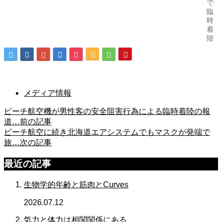
で
臨
時
着
陸
メディア情報
ピーチ航空機が男性客の安全阻害行為による臨時着陸の報
道…
前の記事
ピーチ航空に続き北海道エアシステムでもマスクが発端で
旅…
次の記事
最近の記事
生物学的年齢と筋肉とCurves
2026.07.12
気力と体力は相関関係にある