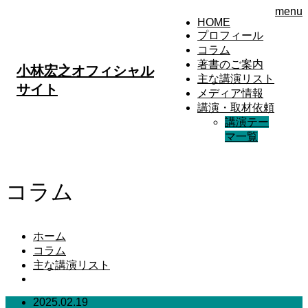
menu
HOME
プロフィール
コラム
著書のご案内
小林宏之オフィシャル
主な講演リスト
サイト
メディア情報
講演・取材依頼
講演テー
マ一覧
コラム
ホーム
コラム
主な講演リスト
2025.02.19