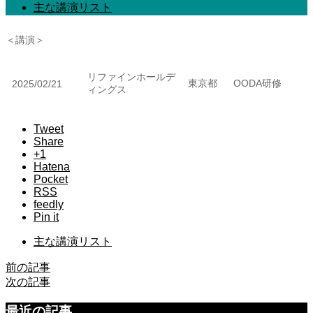
主な講演リスト
＜講演＞
リファインホールデ
東京都
OODA研修
2025/02/21
ィングス
Tweet
Share
+1
Hatena
Pocket
RSS
feedly
Pin it
主な講演リスト
前の記事
次の記事
最近の記事