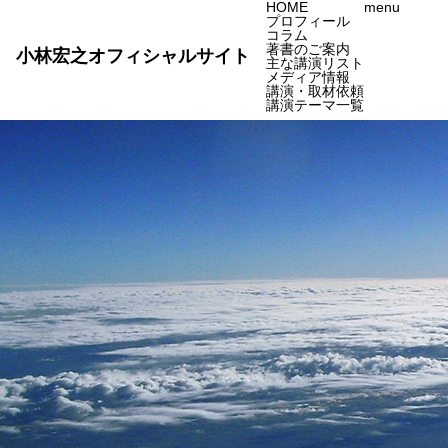
HOME
menu
プロフィール
コラム
著書のご案内
小林宏之オフィシャルサイト
主な講演リスト
メディア情報
講演・取材依頼
講演テーマ一覧